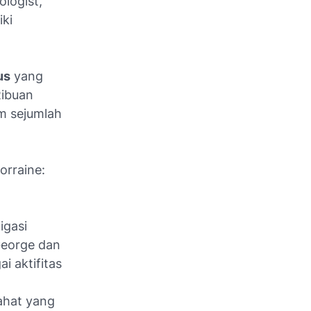
logist,
iki
us
yang
Ribuan
m sejumlah
orraine:
igasi
eorge dan
i aktifitas
jahat yang