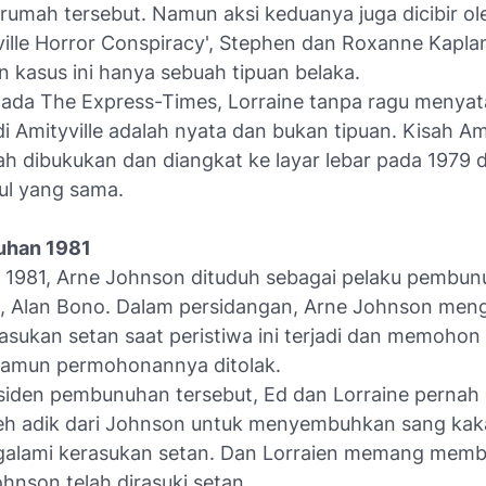
rumah tersebut. Namun aksi keduanya juga dicibir ol
ville Horror Conspiracy', Stephen dan Roxanne Kapla
 kasus ini hanya sebuah tipuan belaka.
da The Express-Times, Lorraine tanpa ragu menyata
 Amityville adalah nyata dan bukan tipuan. Kisah Ami
dah dibukukan dan diangkat ke layar lebar pada 1979
ul yang sama.
uhan 1981
 1981, Arne Johnson dituduh sebagai pelaku pembu
, Alan Bono. Dalam persidangan, Arne Johnson men
asukan setan saat peristiwa ini terjadi dan memohon 
amun permohonannya ditolak.
siden pembunuhan tersebut, Ed dan Lorraine pernah 
eh adik dari Johnson untuk menyembuhkan sang kak
alami kerasukan setan. Dan Lorraien memang mem
ohnson telah dirasuki setan.