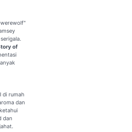
"werewolf"
Ramsey
serigala.
tory of
mentasi
banyak
l di rumah
 aroma dan
ketahui
d dan
jahat.