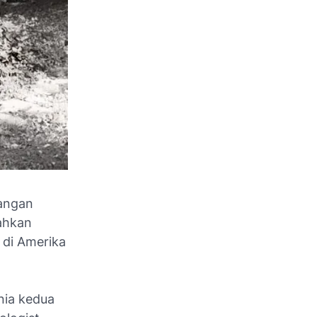
sangan
bahkan
 di Amerika
nia kedua