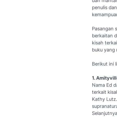
dan mantan
penulis dan
kemampuan
Pasangan s
berkaitan 
kisah terk
buku yang m
Berikut ini
1. Amityvil
Nama Ed dan
terkait ki
Kathy Lutz.
supranatur
Selanjutnya