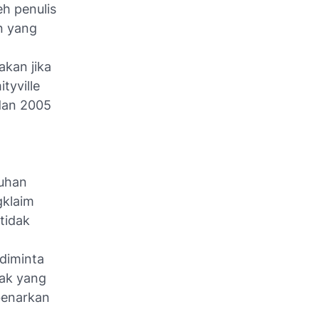
eh penulis
n yang
kan jika
tyville
 dan 2005
nuhan
gklaim
tidak
diminta
ak yang
benarkan