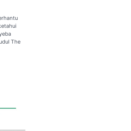
erhantu
ketahui
syeba
judul The