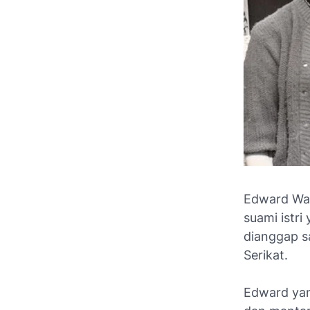
Edward War
suami istr
dianggap s
Serikat.
Edward yan