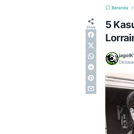
Beranda
5 Kas
Lorra
jagoIK
Oktobe