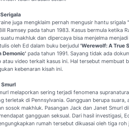
 Serigala
raine juga mengklaim pernah mengusir hantu srigala 
 Bill Ramsey pada tahun 1983. Kasus bermula ketika 
h suatu makhluk dan dipercaya bisa menjelma menjadi 
itulis oleh Ed dalam buku berjudul
'Werewolf: A True S
n Demonic'
pada tahun 1991. Sayang tidak ada doku
 atau video terkait kasus ini. Hal tersebut membuat 
ukan kebenaran kisah ini.
a Smurl
murl melaporkan sering terjadi fenomena supranatura
g terletak di Pennsylvania. Gangguan berupa suara,
 sosok makhluk. Pasangan Jack dan Janet Smurl di
mendapat gangguan seksual. Dari hasil investigasi, E
engungkapkan rumah tersebut dikuasai oleh tiga roh 