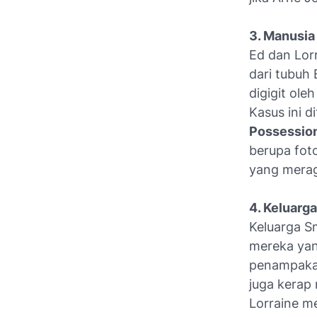
3. Manusia
Ed dan Lor
dari tubuh
digigit ole
Kasus ini d
Possessio
berupa foto
yang merag
4. Keluarg
Keluarga S
mereka yan
penampakan
juga kerap 
Lorraine m