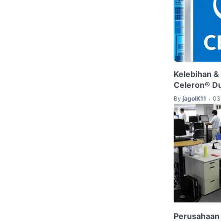
Kelebihan & 
Celeron® D
By
jagoIK11
03
•
Perusahaan 