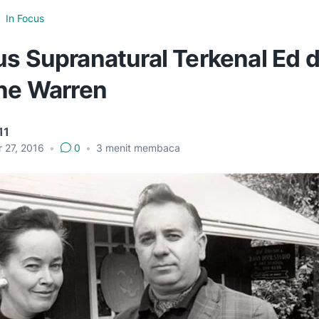
In Focus
us Supranatural Terkenal Ed 
ine Warren
11
r 27, 2016
•
0
•
3
menit membaca