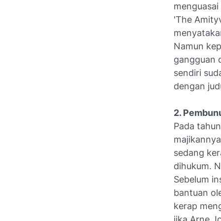
menguasai 
'The Amity
menyatakan
Namun kepa
gangguan di
sendiri su
dengan jud
2. Pembun
Pada tahun
majikannya
sedang ker
dihukum. N
Sebelum in
bantuan ol
kerap meng
jika Arne J