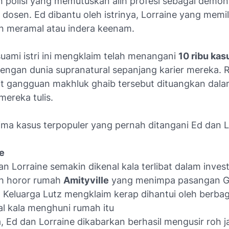
 polisi yang memutuskan alih profesi sebagai demono
 dosen. Ed dibantu oleh istrinya, Lorraine yang memil
 meramal atau indera keenam.
uami istri ini mengklaim telah menangani
10 ribu kas
dengan dunia supranatural sepanjang karier mereka. 
ait gangguan makhluk ghaib tersebut dituangkan dala
ereka tulis.
 lima kasus terpopuler yang pernah ditangani Ed dan L
le
 Lorraine semakin dikenal kala terlibat dalam invest
sah horor rumah
Amityville
yang menimpa pasangan G
 Keluarga Lutz mengklaim kerap dihantui oleh berbaga
al kala menghuni rumah itu
, Ed dan Lorraine dikabarkan berhasil mengusir roh 