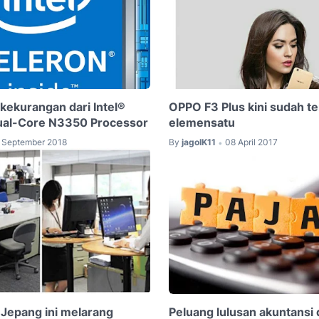
kekurangan dari Intel®
OPPO F3 Plus kini sudah te
ual-Core N3350 Processor
elemensatu
 September 2018
By
jagoIK11
08 April 2017
•
Jepang ini melarang
Peluang lulusan akuntansi d