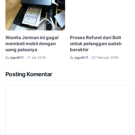
Wanita Jerman ini gagal
Proses Refund dari Bolt
membeli mobil dengan
untuk pelanggan sudah
uang palsunya
berakhir
By
jagoIK11
17 Juli 2019
By
jagoIK11
02 Februari 2019
•
•
Posting Komentar