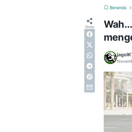
Beranda
Wah...
menge
jagoIK
Novemb