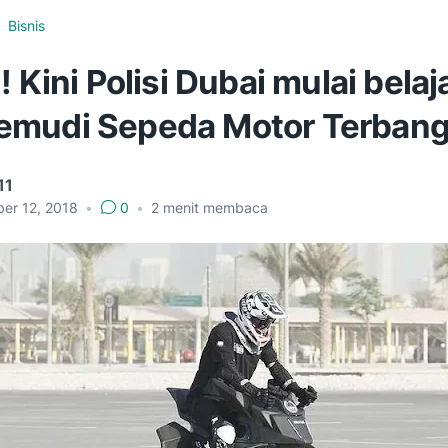
Bisnis
! Kini Polisi Dubai mulai belaj
mudi Sepeda Motor Terbang
11
er 12, 2018
•
0
•
2
menit membaca