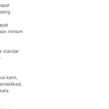
dapat
ulang.
apat
gian minium
k standar
a
us kami,
erdedikasi,
kata