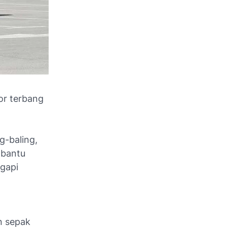
or terbang
g-baling,
mbantu
gapi
n sepak