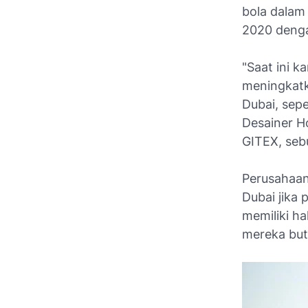
bola dalam
2020 denga
"Saat ini k
meningkatka
Dubai, sepe
Desainer H
GITEX, seb
Perusahaan
Dubai jika
memiliki h
mereka but