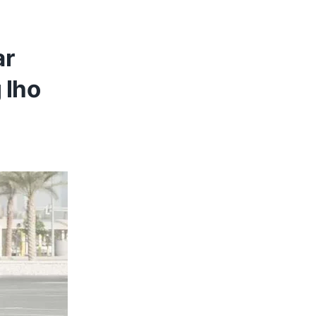
ar
 lho