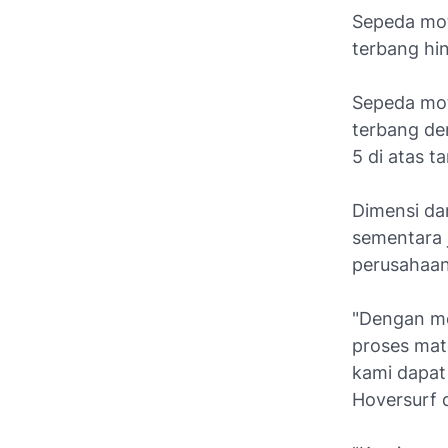
Sepeda mot
terbang hi
Sepeda mot
terbang de
5 di atas t
Dimensi da
sementara j
perusahaan 
"Dengan m
proses mate
kami dapat
Hoversurf d