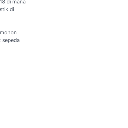
18 di mana
tik di
memohon
t sepeda