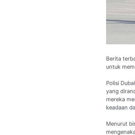
Berita ter
untuk memb
Polisi Dub
yang diran
mereka men
keadaan da
Menurut bi
mengenakan