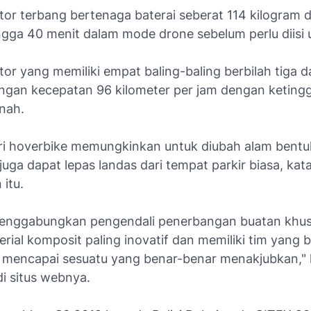
or terbang bertenaga baterai seberat 114 kilogram 
ngga 40 menit dalam mode drone sebelum perlu diisi 
or yang memiliki empat baling-baling berbilah tiga d
ngan kecepatan 96 kilometer per jam dengan keting
anah.
ri hoverbike memungkinkan untuk diubah alam bentu
uga dapat lepas landas dari tempat parkir biasa, kat
itu.
enggabungkan pengendali penerbangan buatan khus
rial komposit paling inovatif dan memiliki tim yang b
 mencapai sesuatu yang benar-benar menakjubkan," 
i situs webnya.