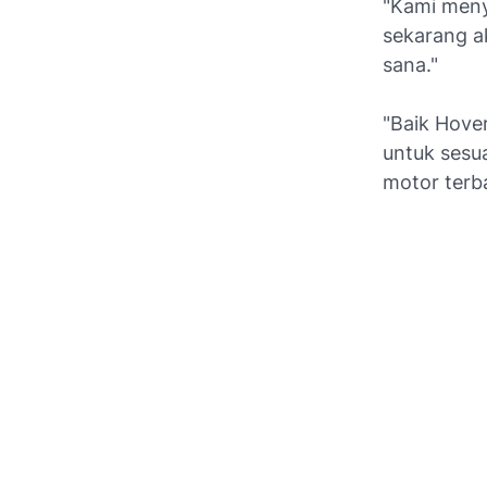
"Kami meny
sekarang ak
sana."
"Baik Hove
untuk sesu
motor terb