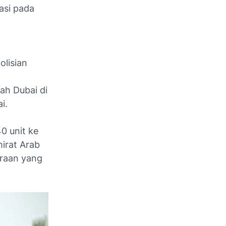
asi pada
olisian
ah Dubai di
i.
0 unit ke
mirat Arab
araan yang