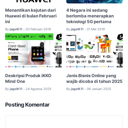
Menantikan kejutan dari
4 Negara ini sedang
Huawei di bulan Februari
berlomba menerapkan
ini
teknologi 5G pertama
By
jagoIK11
03 Februari 2019
By
jagoIK11
01 Mei 2019
•
•
Deskripsi Produk iKKO
Jenis Bisnis Online yang
Mind One
wajib dicoba di tahun 2025
By
jagoIK11
24 Agustus 2025
By
jagoIK11
06 Januari 2025
•
•
Posting Komentar