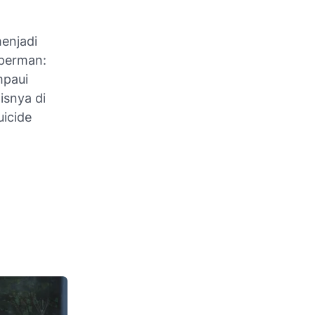
enjadi
uperman:
mpaui
isnya di
uicide