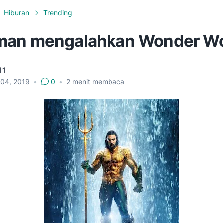
Hiburan
Trending
man mengalahkan Wonder W
11
 04, 2019
•
0
•
2
menit membaca