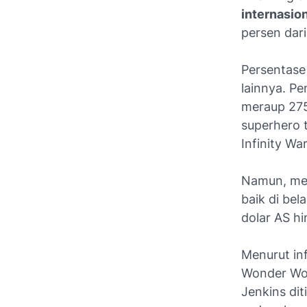
internasio
persen dari
Persentase 
lainnya. P
meraup 275
superhero 
Infinity War
Namun, meli
baik di be
dolar AS hi
Menurut in
Wonder Wom
Jenkins dit