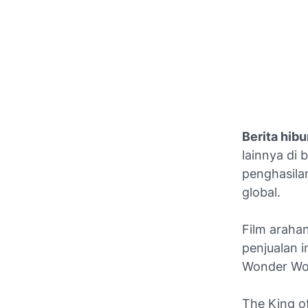
Berita hibu
lainnya di 
penghasil
global.
Film araha
penjualan i
Wonder Wom
The King of