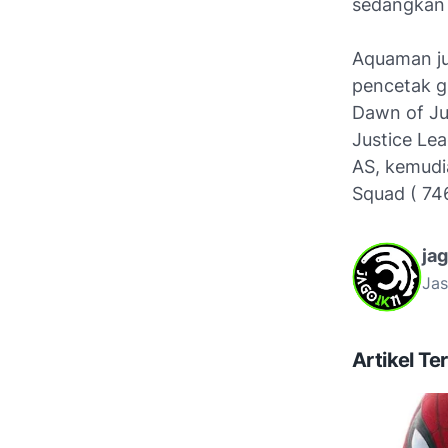
sedangkan
Aquaman ju
pencetak g
Dawn of Jus
Justice Lea
AS, kemudi
Squad ( 746
ja
Jas
Artikel Ter