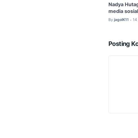
Nadya Huta
media sosial
By
jagoIK11
14
•
Posting K