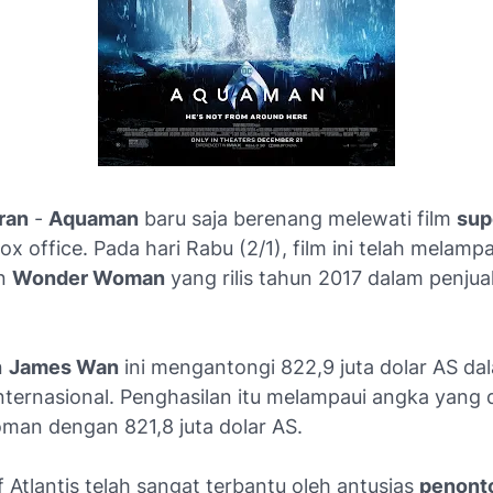
ran
-
Aquaman
baru saja berenang melewati film
sup
box office. Pada hari Rabu (2/1), film ini telah melampa
an
Wonder Woman
yang rilis tahun 2017 dalam penjual
n
James Wan
ini mengantongi 822,9 juta dolar AS da
nternasional. Penghasilan itu melampaui angka yang 
an dengan 821,8 juta dolar AS.
 Atlantis telah sangat terbantu oleh antusias
penont