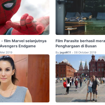
 - film Marvel selanjutnya
Film Parasite berhasil mera
m Avengers Endgame
Penghargaan di Busan
 Mei 2019
By
jagoIK11
08 Oktober 2019
•