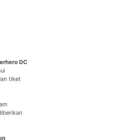
erhero DC
ui
an tiket
lam
diberikan
on