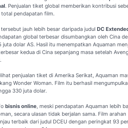
nal
. Penjualan tiket global memberikan kontribusi seb
 total pendapatan film.
tersebut jauh lebih besar daripada judul
DC Extended
endapatan global terbesar disumbangkan oleh Cina d
 juta dolar AS. Hasil itu menempatkan Aquaman menj
terbesar kedua di Cina sepanjang masa setelah Aveng
.
hat penjualan tiket di Amerika Serikat, Aquaman mas
lakang Wonder Woman. Film itu berhasil mengumpulka
ngga 330 juta dolar.
fo
bisnis online
, meski pendapatan Aquaman lebih bai
an, secara ulasan tidak berjalan sama. Film arahan 
injau terbaik dari judul DCEU dengan peringkat 93 pe