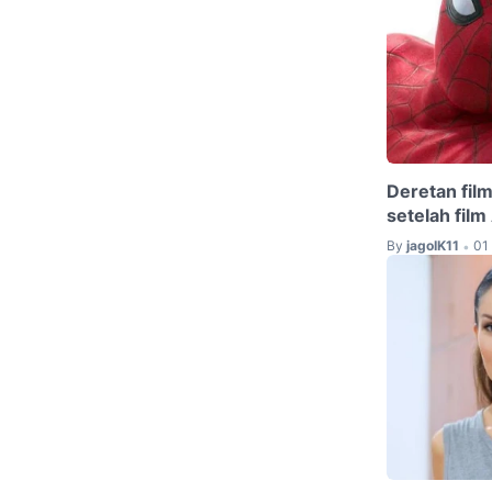
Deretan film
setelah fil
By
jagoIK11
01
•