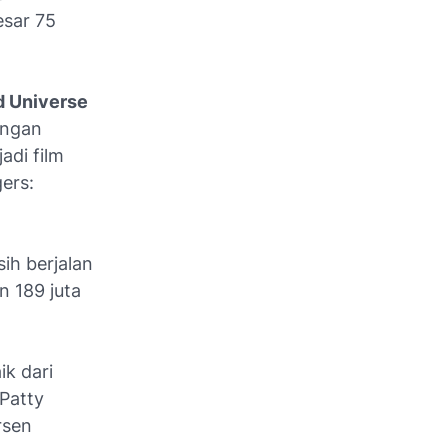
esar 75
 Universe
engan
adi film
ers:
ih berjalan
n 189 juta
k dari
Patty
rsen