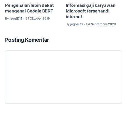
Pengenalan lebih dekat
Informasi gaji karyawan
mengenai Google BERT
Microsoft tersebar di
internet
By
jagoIK11
31 Oktober 2019
•
By
jagoIK11
04 September 2020
•
Posting Komentar