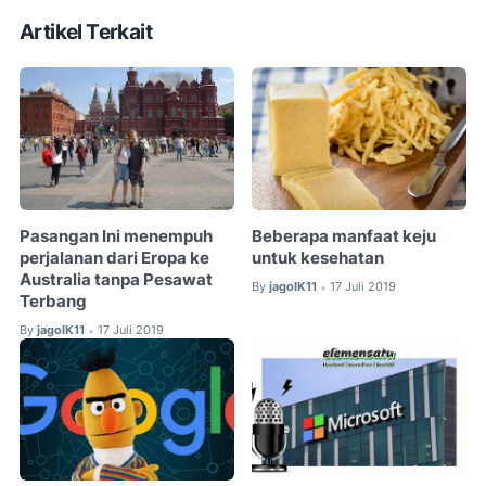
Artikel Terkait
Pasangan Ini menempuh
Beberapa manfaat keju
perjalanan dari Eropa ke
untuk kesehatan
Australia tanpa Pesawat
By
jagoIK11
17 Juli 2019
•
Terbang
By
jagoIK11
17 Juli 2019
•