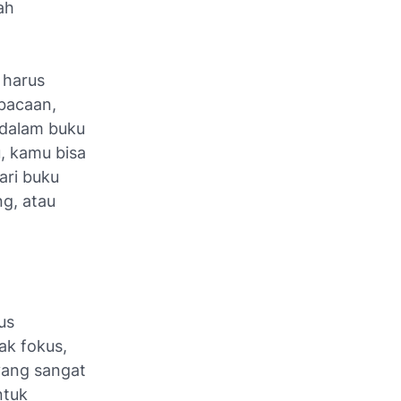
ah
 harus
bacaan,
 dalam buku
, kamu bisa
ari buku
ng, atau
us
ak fokus,
yang sangat
ntuk