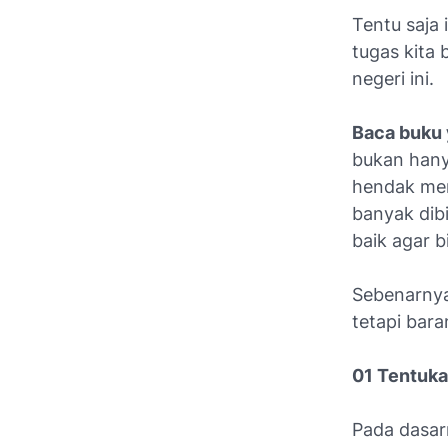
Tentu saja
tugas kita 
negeri ini.
Baca buku 
bukan hanya
hendak men
banyak dib
baik agar 
Sebenarnya
tetapi bar
01 Tentuk
Pada dasar