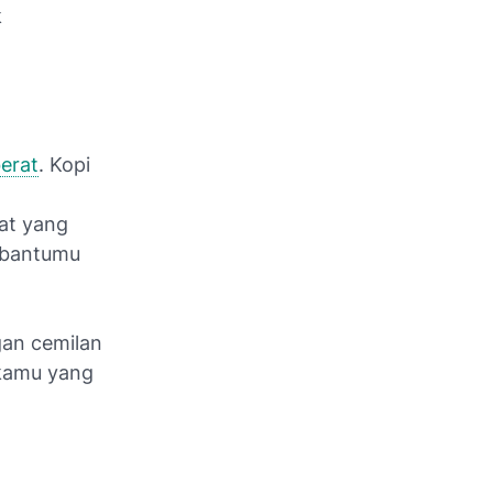
k
erat
. Kopi
at yang
mbantumu
gan cemilan
 kamu yang