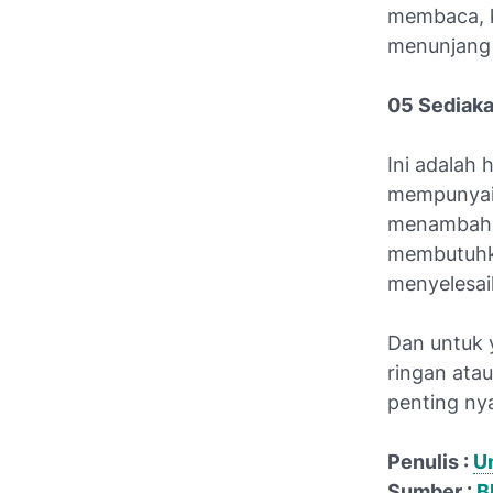
membaca, 
menunjang
05 Sediaka
Ini adalah 
mempunyai 
menambah d
membutuhka
menyelesai
Dan untuk 
ringan ata
penting ny
Penulis :
U
Sumber :
B