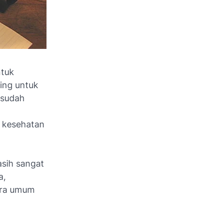
tuk
ing untuk
 sudah
 kesehatan
asih sangat
a,
cara umum