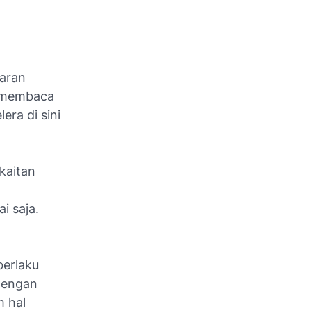
daran
n membaca
ra di sini
kaitan
i saja.
berlaku
 dengan
m hal