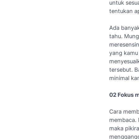
untuk sesu
tentukan a
Ada banyak
tahu. Mung
meresensin
yang kamu 
menyesuaik
tersebut. 
minimal k
02 Fokus 
Cara memba
membaca. In
maka pikir
mengganggu