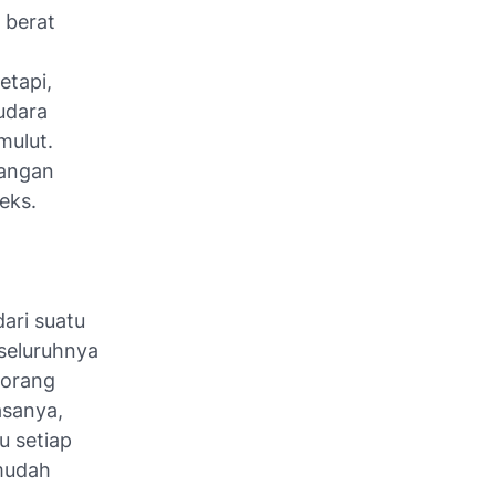
 berat
etapi,
udara
mulut.
Jangan
eks.
ari suatu
seluruhnya
eorang
asanya,
u setiap
mudah