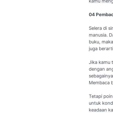
kamu menge
04 Pembac
Selera di s
manusia. D
buku, maka
juga berar
Jika kamu 
dengan ang
sebagainya
Membaca bu
Tetapi poin
untuk kondi
keadaan ka