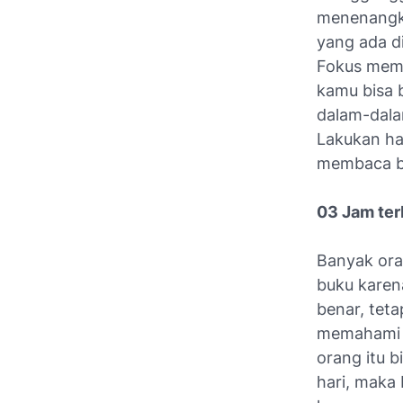
menenangka
yang ada d
Fokus memb
kamu bisa 
dalam-dala
Lakukan ha
membaca bu
03 Jam ter
Banyak ora
buku karen
benar, tet
memahami i
orang itu b
hari, maka