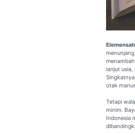
Elemensat
menunjang 
menambah p
lanjut usi
Singkatny
otak manus
Tetapi wala
minim. Bay
Indonesia 
dibandingk