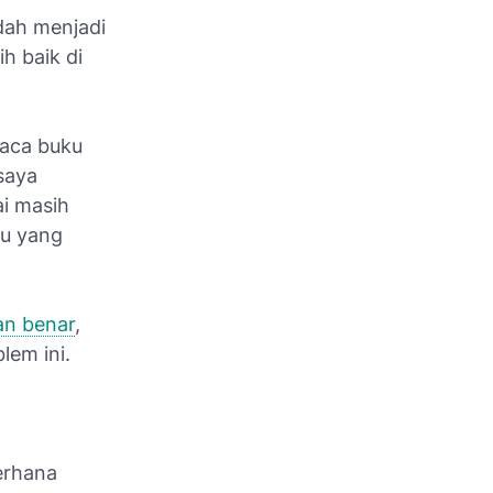
dah menjadi
h baik di
baca buku
saya
i masih
ku yang
an benar
,
lem ini.
erhana