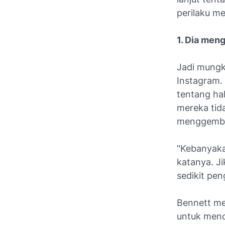
perilaku me
1. Dia meng
Jadi mungk
Instagram.
tentang hal
mereka tid
menggembi
"Kebanyaka
katanya. J
sedikit pen
Bennett me
untuk menc