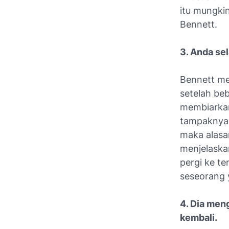
itu mungkin
Bennett.
3. Anda se
Bennett m
setelah be
membiarkan
tampaknya 
maka alasan
menjelaskan
pergi ke t
seseorang y
4. Dia men
kembali.