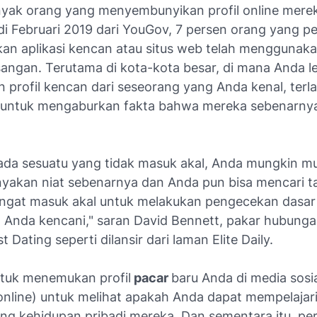
ak orang yang menyembunyikan profil online mere
di Februari 2019 dari YouGov, 7 persen orang yang p
n aplikasi kencan atau situs web telah menggunak
angan. Terutama di kota-kota besar, di mana Anda le
profil kencan dari seseorang yang Anda kenal, terl
 untuk mengaburkan fakta bahwa mereka sebenarnya
 ada sesuatu yang tidak masuk akal, Anda mungkin mu
akan niat sebenarnya dan Anda pun bisa mencari t
Sangat masuk akal untuk melakukan pengecekan dasar
 Anda kencani," saran David Bennett, pakar hubung
t Dating seperti dilansir dari laman
Elite Daily.
tuk menemukan profil
pacar
baru Anda di media sosia
online) untuk melihat apakah Anda dapat mempelajari
ang kehidupan pribadi mereka. Dan sementara itu, pe