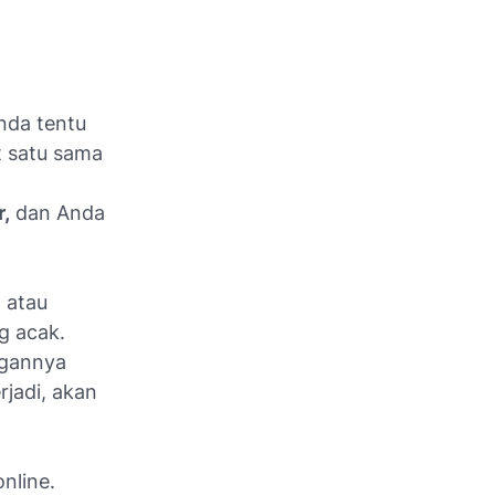
nda tentu
t satu sama
,
dan Anda
 atau
g acak.
ngannya
rjadi, akan
nline.