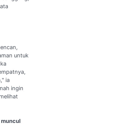
kata
encan,
yaman untuk
ika
tempatnya,
" ia
nah ingin
melihat
n muncul