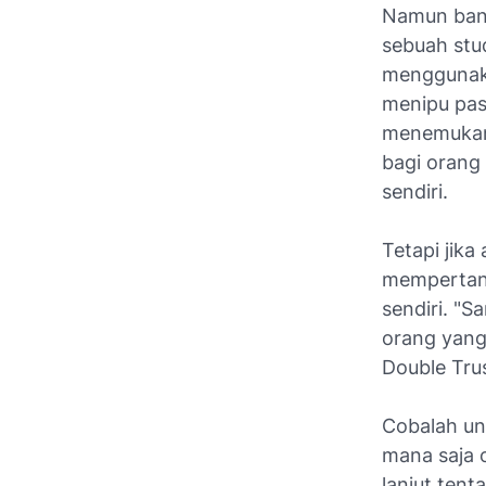
Namun bany
sebuah stu
menggunaka
menipu pas
menemukan 
bagi orang
sendiri.
Tetapi jika
mempertany
sendiri. "
orang yang
Double Trus
Cobalah un
mana saja 
lanjut tent