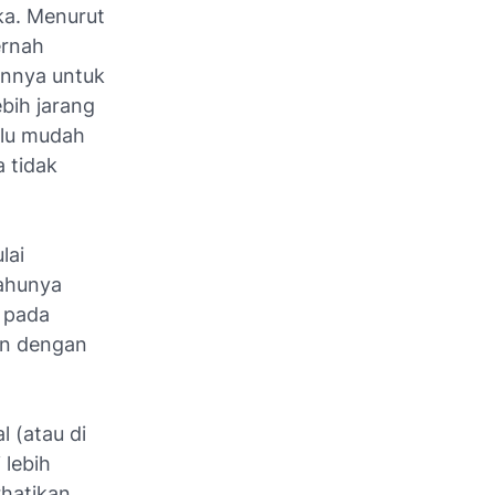
ka. Menurut
ernah
annya untuk
bih jarang
alu mudah
 tidak
lai
ahunya
 pada
an dengan
l (atau di
 lebih
rhatikan