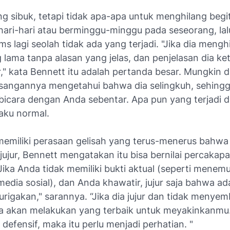
g sibuk, tetapi tidak apa-apa untuk menghilang begit
hari-hari atau berminggu-minggu pada seseorang, lal
s lagi seolah tidak ada yang terjadi. "Jika dia mengh
lama tanpa alasan yang jelas, dan penjelasan dia ke
" kata Bennett itu adalah pertanda besar. Mungkin d
sangannya mengetahui bahwa dia selingkuh, sehingg
bicara dengan Anda sebentar. Apa pun yang terjadi di 
aku normal.
memiliki perasaan gelisah yang terus-menerus bahwa
jujur, Bennett mengatakan itu bisa bernilai percakap
Jika Anda tidak memiliki bukti aktual (seperti menem
media sosial), dan Anda khawatir, jujur saja bahwa ad
rigakan," sarannya. “Jika dia jujur dan tidak menye
ia akan melakukan yang terbaik untuk meyakinkanmu.
defensif, maka itu perlu menjadi perhatian. "