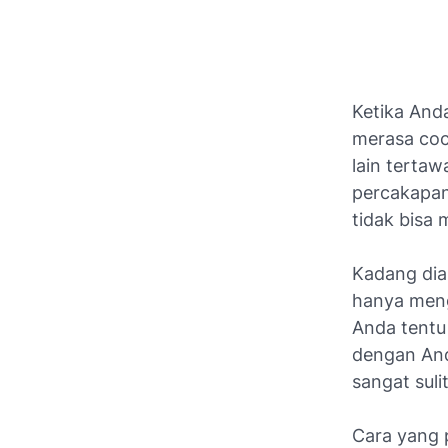
Ketika And
merasa coc
lain tertaw
percakapan 
tidak bisa
Kadang dia
hanya meng
Anda tentu
dengan Anda
sangat suli
Cara yang 