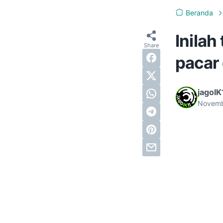
Beranda
Inila
pacar 
jagoIK
Novemb