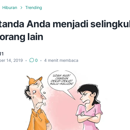
Hiburan
Trending
h tanda Anda menjadi selingk
orang lain
11
er 14, 2019
•
0
•
4
menit membaca