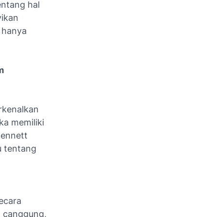
entang hal
yikan
t hanya
m
rkenalkan
ka memiliki
Bennett
u tentang
secara
n canggung,