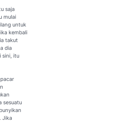
u saja
u mulai
ilang untuk
tika kembali
ia takut
a dia
sini, itu
pacar
an
ukan
a sesuatu
mbunyikan
 Jika