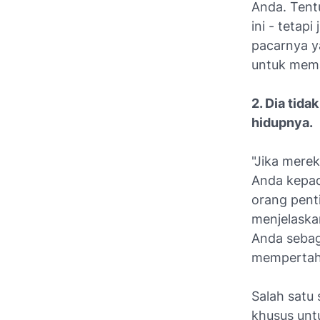
Anda. Tent
ini - teta
pacarnya y
untuk mema
2. Dia tid
hidupnya.
"Jika mere
Anda kepad
orang penti
menjelaska
Anda sebag
mempertaha
Salah satu 
khusus unt