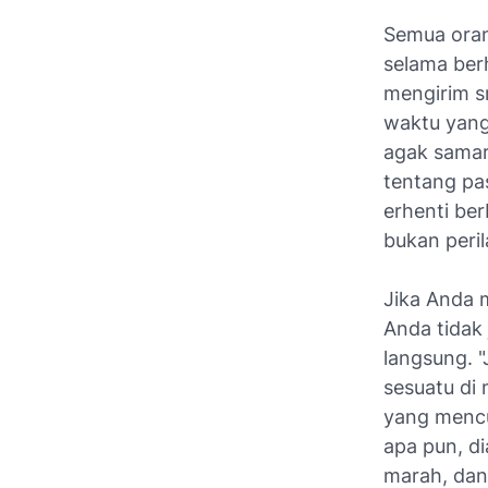
Semua oran
selama ber
mengirim sm
waktu yang 
agak samar,
tentang pa
erhenti ber
bukan peril
Jika Anda 
Anda tidak 
langsung. "
sesuatu di 
yang mencu
apa pun, d
marah, dan 