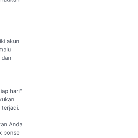
ki akun
malu
i dan
ap hari"
akukan
terjadi.
kan Anda
k ponsel