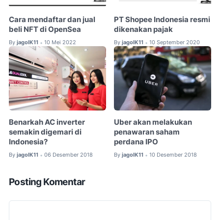
Cara mendaftar dan jual
PT Shopee Indonesia resmi
beli NFT di OpenSea
dikenakan pajak
By
jagoIK11
10 Mei 2022
By
jagoIK11
10 September 2020
•
•
Benarkah AC inverter
Uber akan melakukan
semakin digemari di
penawaran saham
Indonesia?
perdana IPO
By
jagoIK11
06 Desember 2018
By
jagoIK11
10 Desember 2018
•
•
Posting Komentar