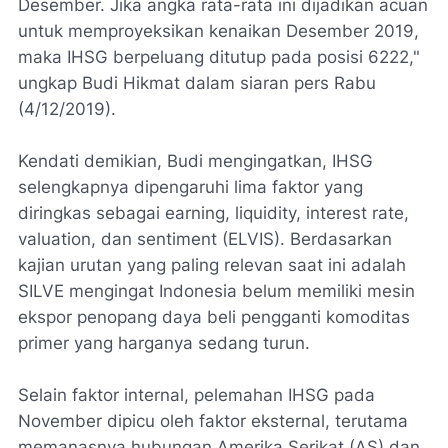
Desember. Jika angka rata-rata ini dijadikan acuan
untuk memproyeksikan kenaikan Desember 2019,
maka IHSG berpeluang ditutup pada posisi 6222,"
ungkap Budi Hikmat dalam siaran pers Rabu
(4/12/2019).
Kendati demikian, Budi mengingatkan, IHSG
selengkapnya dipengaruhi lima faktor yang
diringkas sebagai
earning, liquidity, interest rate,
valuation,
dan
sentiment
(ELVIS). Berdasarkan
kajian urutan yang paling relevan saat ini adalah
SILVE mengingat Indonesia belum memiliki mesin
ekspor penopang daya beli pengganti komoditas
primer yang harganya sedang turun.
Selain faktor internal, pelemahan IHSG pada
November dipicu oleh faktor eksternal, terutama
memanasnya hubungan Amerika Serikat (AS) dan