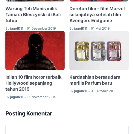
Warung Teh Manis milik
Deretan film - film Marvel
Tamara Bleszynski di Bali
selanjutnya setelah film
tutup
Avengers Endgame
By
jagoIK11
01 Desember 2019
By
jagoIK11
01 Mei 2019
•
•
Inilah 10 film horor terbaik
Kardashian bersaudara
Hollywood sepanjang
merilis Parfum baru
tahun 2019
By
jagoIK11
31 Oktober 2019
•
By
jagoIK11
16 November 2019
•
Posting Komentar