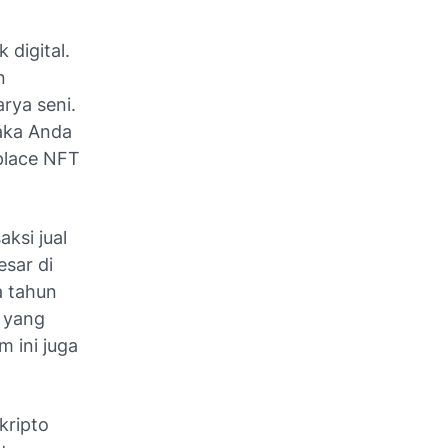
digital.
n
rya seni.
aka Anda
place NFT
ksi jual
esar di
a tahun
T yang
m ini juga
kripto