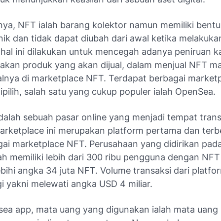
ya, NFT ialah barang kolektor namun memiliki bentuk 
nik dan tidak dapat diubah dari awal ketika melakuka
 hal ini dilakukan untuk mencegah adanya peniruan ka
kan produk yang akan dijual, dalam menjual NFT m
alnya di marketplace NFT. Terdapat berbagai market
ipilih, salah satu yang cukup populer ialah OpenSea.
alah sebuah pasar online yang menjadi tempat transa
Marketplace ini merupakan platform pertama dan terb
gai marketplace NFT. Perusahaan yang didirikan pad
lah memiliki lebih dari 300 ribu pengguna dengan NF
ebihi angka 34 juta NFT. Volume transaksi dari platfor
i yakni melewati angka USD 4 miliar.
ea app, mata uang yang digunakan ialah mata uang 