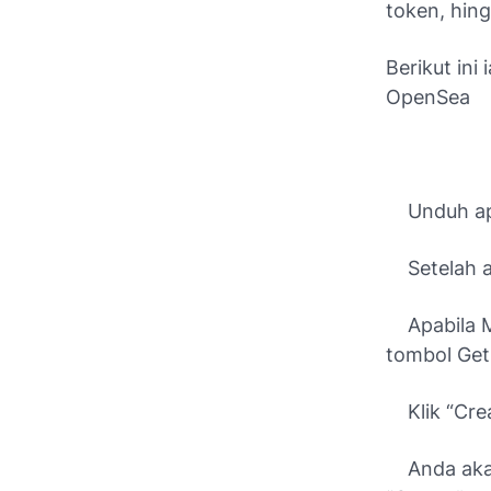
token, hin
Berikut in
OpenSea
Unduh apli
Setelah ap
Apabila Me
tombol Get
Klik “Crea
Anda akan 