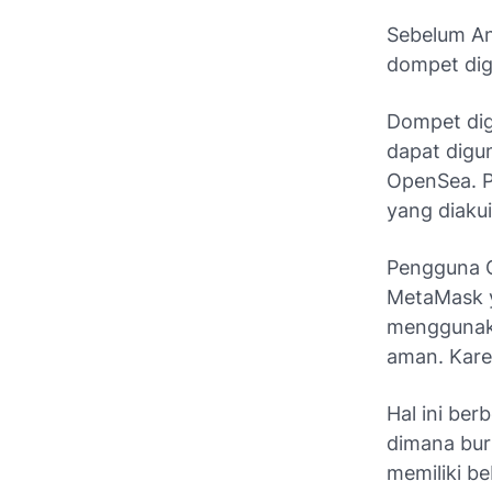
Sebelum A
dompet digi
Dompet dig
dapat digu
OpenSea. P
yang diakui
Pengguna 
MetaMask y
menggunak
aman. Kare
Hal ini be
dimana bu
memiliki b