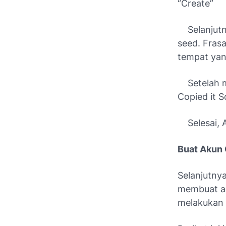
“Create”
Selanjutny
seed. Frasa
tempat ya
Setelah me
Copied it 
Selesai, A
Buat Akun
Selanjutny
membuat a
melakukan 