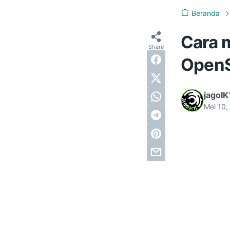
Beranda
Cara m
Open
jagoIK
Mei 10