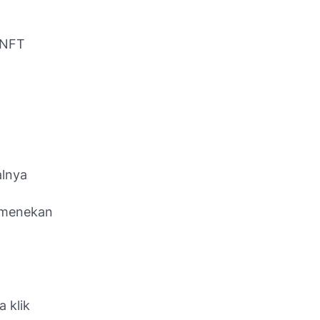
 NFT
alnya
 menekan
 klik