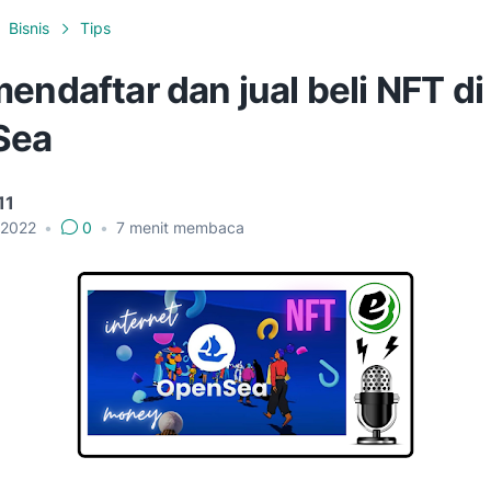
Bisnis
Tips
endaftar dan jual beli NFT di
Sea
11
, 2022
•
0
•
7
menit membaca