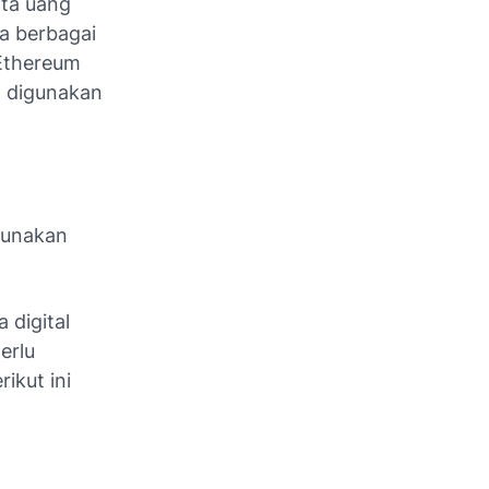
ta uang
a berbagai
Ethereum
g digunakan
gunakan
digital
erlu
ikut ini