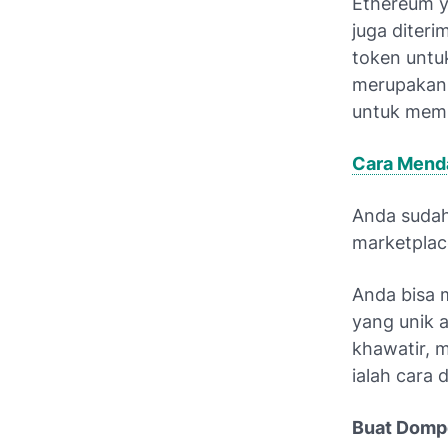
Ethereum y
juga diter
token untu
merupakan 
untuk memb
Cara Mend
Anda suda
marketplace
Anda bisa 
yang unik 
khawatir, 
ialah cara
Buat Dompe