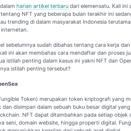
 dalam
harian artikel terbaru
dari elemensatu. Kali ini
entang NFT yang beberapa bulan terakhir ini sedan
au trending di dalam masyarakat Indonesia terutam
 internetan.
kel sebelumnya sudah dibahas tentang cara kerja dan
ali ini akan membahas cara mendaftar dan proses jua
ua istilah penting dalam kasus ini yakni NFT dan Op
nya istilah penting tersebut?
penSea
ungible Token) merupakan token kriptografi yang m
k dan disimpan dalam sebuah buku besar digital yang
ockchain. NFT dapat ditambahkan pada setiap objek d
ya seni, domain website, hingga properti digital. Fung
ntuk menunjukkan keaslian dari sebuah aset digital.