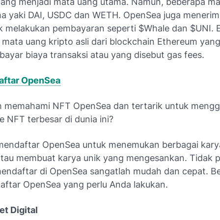
ang menjadi mata uang utama. Namun, beberapa ma
ima yaki DAI, USDC dan WETH. OpenSea juga menerim
k melakukan pembayaran seperti $Whale dan $UNI. 
mata uang kripto asli dari blockchain Ethereum yan
ayar biaya transaksi atau yang disebut gas fees.
aftar OpenSea
h memahami NFT OpenSea dan tertarik untuk meng
 NFT terbesar di dunia ini?
mendaftar OpenSea untuk menemukan berbagai karya 
atau membuat karya unik yang mengesankan. Tidak p
mendaftar di OpenSea sangatlah mudah dan cepat. Ber
 daftar OpenSea yang perlu Anda lakukan.
t Digital