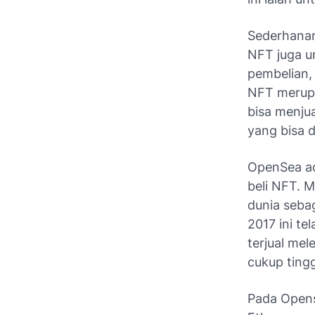
Sederhanan
NFT juga u
pembelian,
NFT merupa
bisa menju
yang bisa d
OpenSea ad
beli NFT. 
dunia seba
2017 ini te
terjual mel
cukup tingg
Pada Opens