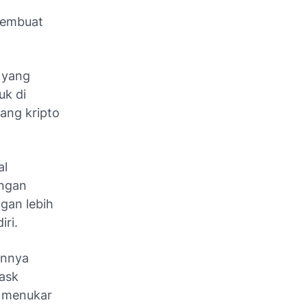
membuat
 yang
uk di
ang kripto
al
engan
gan lebih
ri.
innya
ask
, menukar