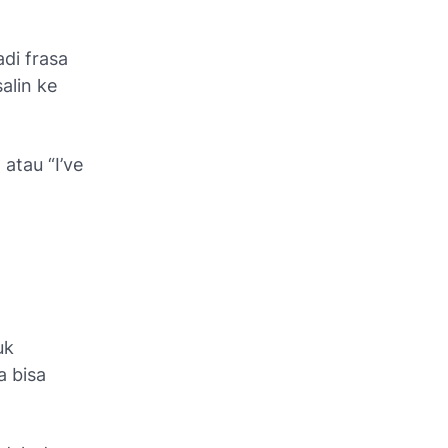
di frasa
alin ke
atau “I’ve
uk
 bisa