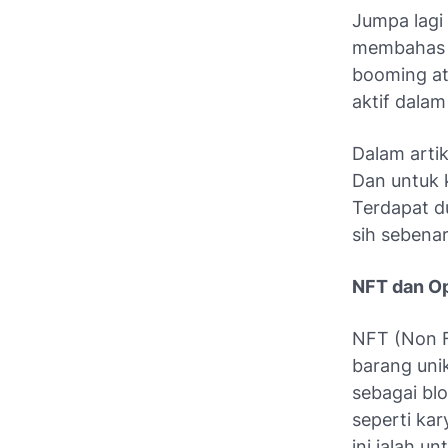
Jumpa lagi
membahas t
booming at
aktif dalam
Dalam arti
Dan untuk k
Terdapat d
sih sebenar
NFT dan O
NFT (Non F
barang uni
sebagai bl
seperti kar
ini ialah u