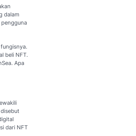
 akan
g dalam
a pengguna
 fungisnya.
l beli NFT.
enSea. Apa
ewakili
 disebut
igital
si dari NFT