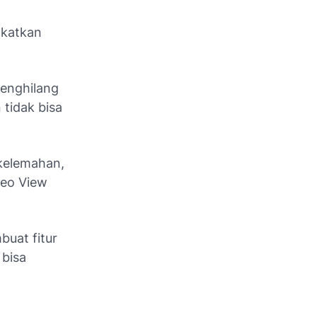
gkatkan
menghilang
 tidak bisa
 kelemahan,
deo View
buat fitur
 bisa