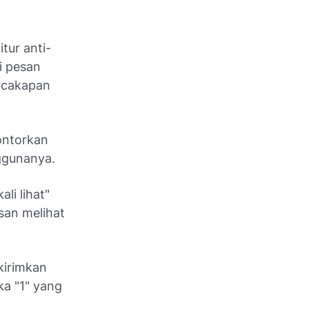
tur anti-
i pesan
rcakapan
ontorkan
nggunanya.
li lihat"
san melihat
kirimkan
ka "1" yang