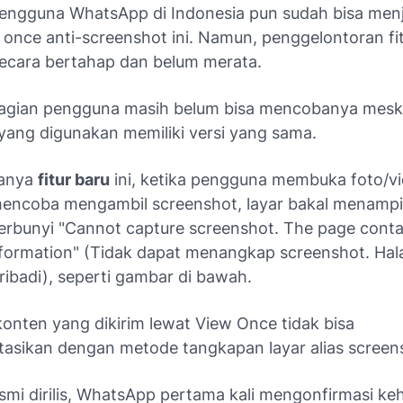
engguna WhatsApp di Indonesia pun sudah bisa menjaj
once anti-screenshot ini. Namun, penggelontoran fitu
secara bertahap dan belum merata.
agian pengguna masih belum bisa mencobanya mesk
ang digunakan memiliki versi yang sama.
anya
fitur baru
ini, ketika pengguna membuka foto/v
mencoba mengambil screenshot, layar bakal menampi
 berbunyi "Cannot capture screenshot. The page conta
nformation" (Tidak dapat menangkap screenshot. Hal
ribadi), seperti gambar di bawah.
konten yang dikirim lewat View Once tidak bisa
asikan dengan metode tangkapan layar alias screen
mi dirilis, WhatsApp pertama kali mengonfirmasi keh