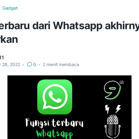
Gadget
terbaru dari Whatsapp akhirn
rkan
11
r 28, 2022
•
0
•
2
menit membaca