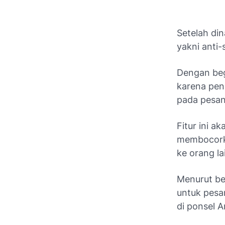
Setelah din
yakni anti-
Dengan beg
karena pen
pada pesan 
Fitur ini a
membocorka
ke orang la
Menurut ber
untuk pesan
di ponsel A