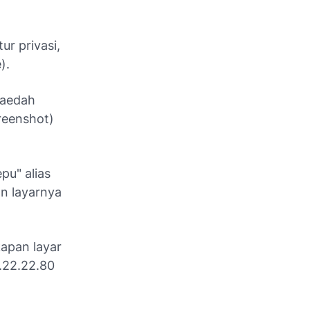
ur privasi,
).
faedah
reenshot)
pu" alias
n layarnya
apan layar
2.22.22.80