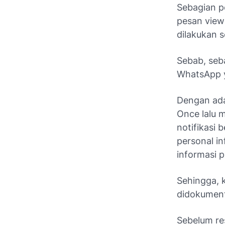
Sebagian p
pesan view 
dilakukan 
Sebab, seb
WhatsApp y
Dengan ad
Once lalu 
notifikasi
personal i
informasi p
Sehingga, 
didokument
Sebelum res