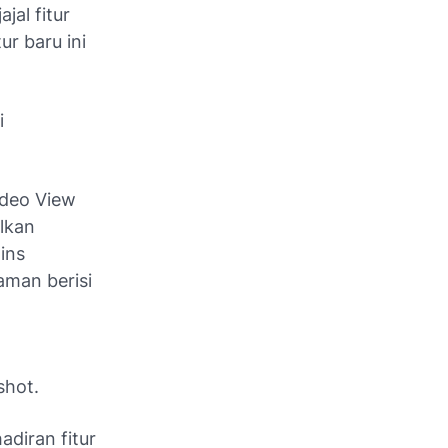
al fitur
r baru ini
i
ideo View
lkan
ins
aman berisi
shot.
adiran fitur