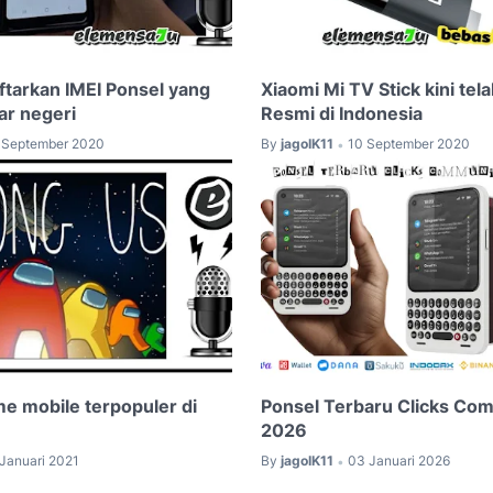
tarkan IMEI Ponsel yang
Xiaomi Mi TV Stick kini tela
uar negeri
Resmi di Indonesia
 September 2020
By
jagoIK11
10 September 2020
•
me mobile terpopuler di
Ponsel Terbaru Clicks Co
2026
 Januari 2021
By
jagoIK11
03 Januari 2026
•