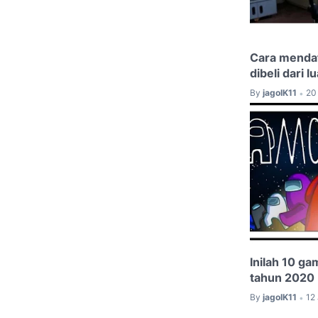
Cara mendaf
dibeli dari l
By
jagoIK11
20
•
Inilah 10 ga
tahun 2020
By
jagoIK11
12
•