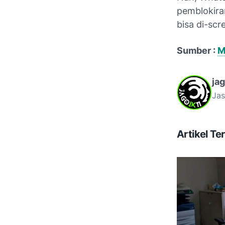
pemblokiran
bisa di-sc
Sumber :
M
ja
Jas
Artikel Ter