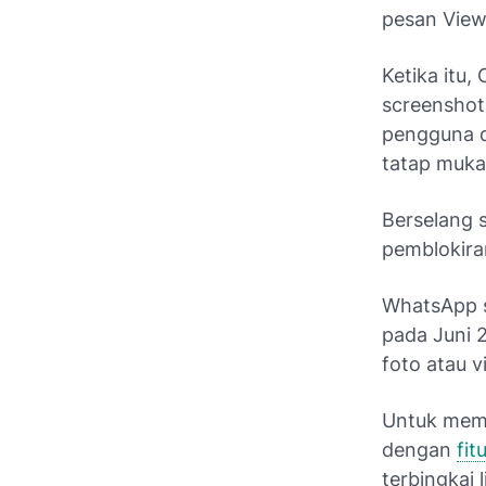
pesan View 
Ketika itu
screenshot
pengguna d
tatap muka
Berselang 
pemblokiran
WhatsApp se
pada Juni 
foto atau vi
Untuk memb
dengan
fi
terbingkai 