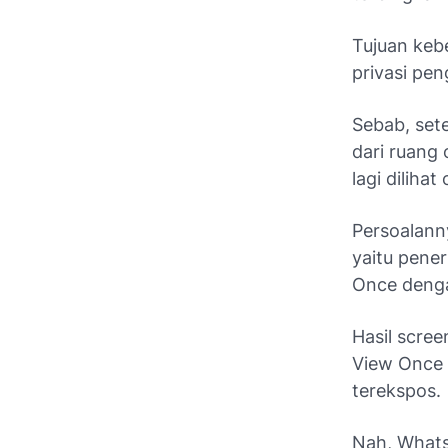
Tujuan keb
privasi pen
Sebab, sete
dari ruang 
lagi diliha
Persoalanny
yaitu pene
Once denga
Hasil scree
View Once 
terekspos.
Nah, Whats