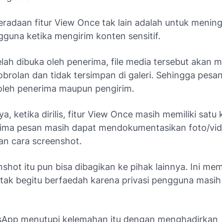
eradaan fitur View Once tak lain adalah untuk menin
gguna ketika mengirim konten sensitif.
lah dibuka oleh penerima, file media tersebut akan 
obrolan dan tidak tersimpan di galeri. Sehingga pesan
t oleh penerima maupun pengirim.
a, ketika dirilis, fitur View Once masih memiliki satu
rima pesan masih dapat mendokumentasikan foto/vi
n cara screenshot.
nshot itu pun bisa dibagikan ke pihak lainnya. Ini mem
tak begitu berfaedah karena privasi pengguna masih
App menutupi kelemahan itu dengan menghadirkan