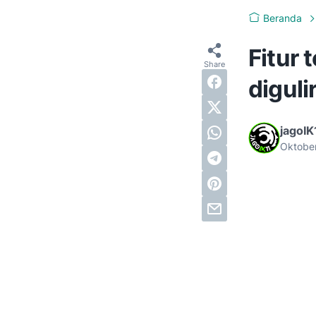
Beranda
Fitur 
diguli
jagoIK
Oktobe