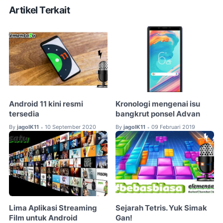
Artikel Terkait
Android 11 kini resmi
Kronologi mengenai isu
tersedia
bangkrut ponsel Advan
By
jagoIK11
10 September 2020
By
jagoIK11
09 Februari 2019
•
•
Lima Aplikasi Streaming
Sejarah Tetris. Yuk Simak
Film untuk Android
Gan!