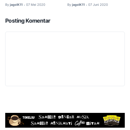
By
jagoIK11
07 Mei 2020
By
jagoIK11
07 Juni 2020
•
•
Posting Komentar