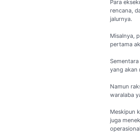
Para eksek
rencana, d
jalurnya.
Misalnya, 
pertama ak
Sementara 
yang akan 
Namun raks
waralaba y
Meskipun k
juga menek
operasiona