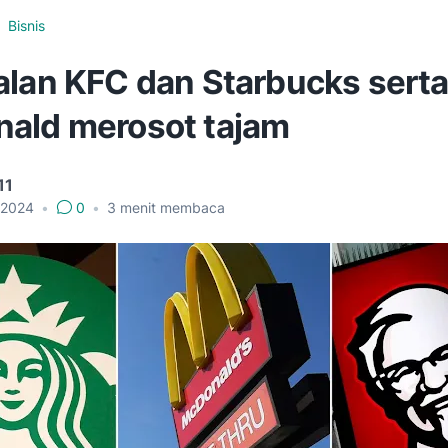
Bisnis
alan KFC dan Starbucks sert
ald merosot tajam
11
, 2024
•
0
•
3
menit membaca