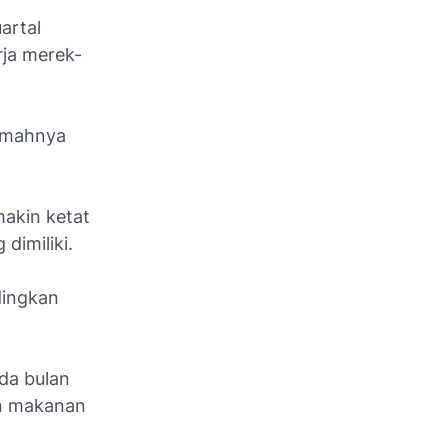
artal
ja merek-
lemahnya
akin ketat
dimiliki.
dingkan
da bulan
an makanan