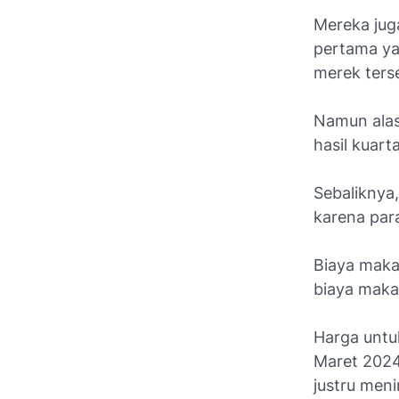
Mereka jug
pertama ya
merek ters
Namun alas
hasil kuart
Sebaliknya
karena para
Biaya maka
biaya mak
Harga untu
Maret 2024
justru meni