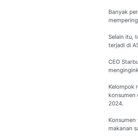
Banyak peru
memperinga
Selain itu
terjadi di A
CEO Starb
menginginka
Kelompok r
konsumen di
2024.
Konsumen 
makanan saa