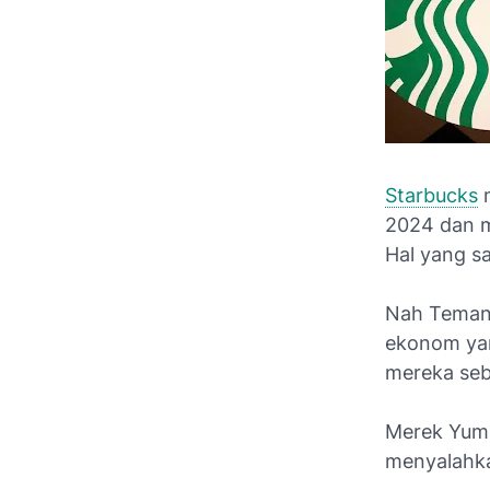
Starbucks
m
2024 dan m
Hal yang sa
Nah Temank
ekonom ya
mereka seb
Merek Yum,
menyalahkan