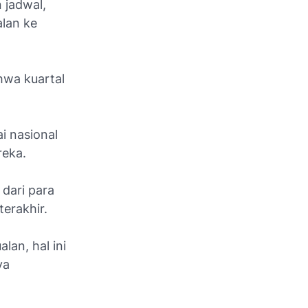
 jadwal,
alan ke
wa kuartal
i nasional
eka.
dari para
erakhir.
an, hal ini
ya