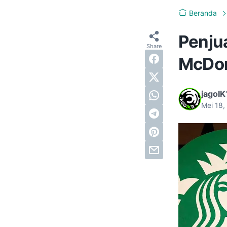
Beranda
Penju
McDon
jagoIK
Mei 18