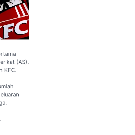
ertama
rikat (AS).
an KFC.
jumlah
eluaran
ga.
,