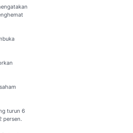
 mengatakan
menghemat
embuka
orkan
 saham
ng turun 6
2 persen.