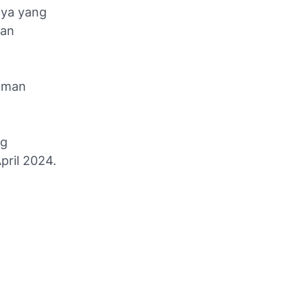
inya yang
dan
numan
ng
pril 2024.