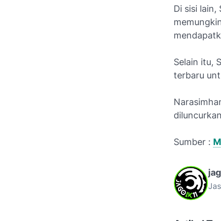
Di sisi lai
memungkin
mendapatk
Selain itu
terbaru un
Narasimhan
diluncurka
Sumber :
M
ja
Jas