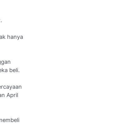
.
dak hanya
ggan
ka beli.
ercayaan
n April
membeli