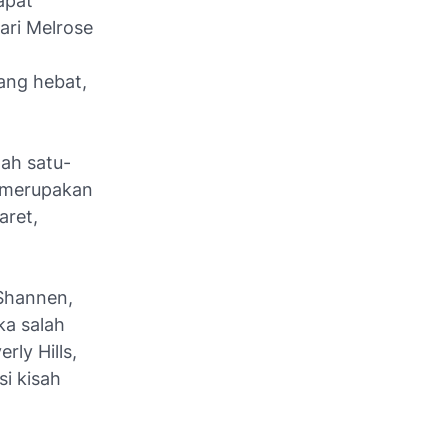
apat
ari
Melrose
ang hebat,
ah satu-
g merupakan
aret,
 Shannen,
ka salah
ly Hills,
i kisah