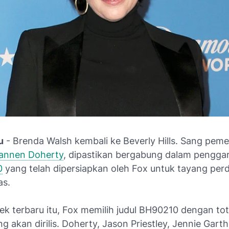
u
- Brenda Walsh kembali ke Beverly Hills. Sang pem
annen Doherty
, dipastikan bergabung dalam pengga
0
yang telah dipersiapkan oleh Fox untuk tayang perd
as.
k terbaru itu, Fox memilih judul
BH90210
dengan tot
g akan dirilis. Doherty, Jason Priestley, Jennie Garth