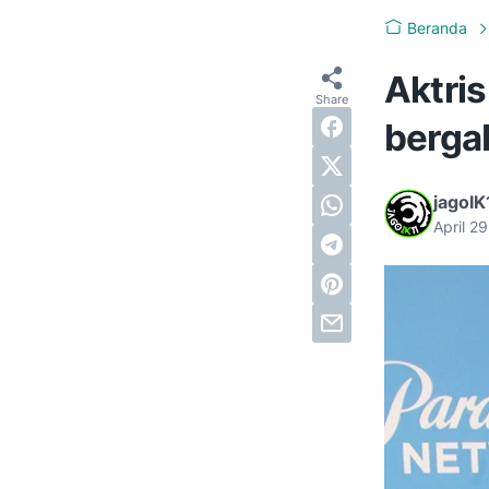
Beranda
Aktri
berga
jagoIK
April 2