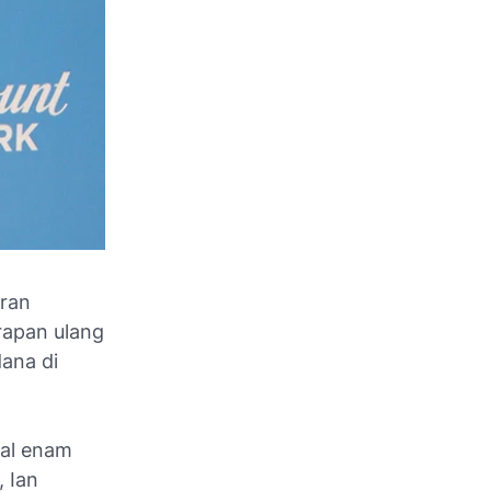
eran
rapan ulang
ana di
al enam
, Ian