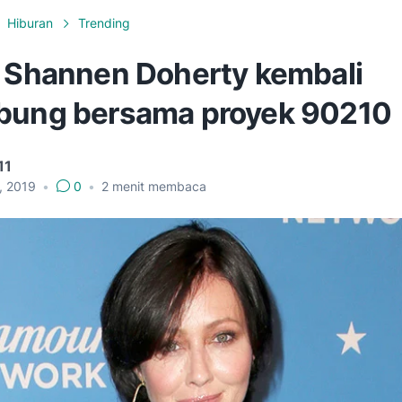
Hiburan
Trending
s Shannen Doherty kembali
bung bersama proyek 90210
11
9, 2019
•
0
•
2
menit membaca