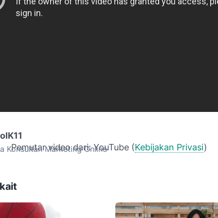
goIK11
Pemutar video dari: YouTube (
Kebijakan Privasi
)
a Konsultan Marketing Online
kait