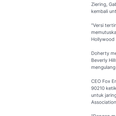
Ziering, Ga
kembali un
"Versi tert
memutuskan
Hollywood 
Doherty m
Beverly Hil
mengulang 
CEO Fox En
90210
keti
untuk jarin
Associatio