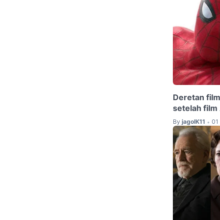
Deretan film
setelah fil
By
jagoIK11
01
•