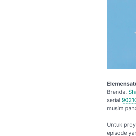
Elemensat
Brenda,
Sh
serial
9021
musim pan
Untuk proye
episode yan