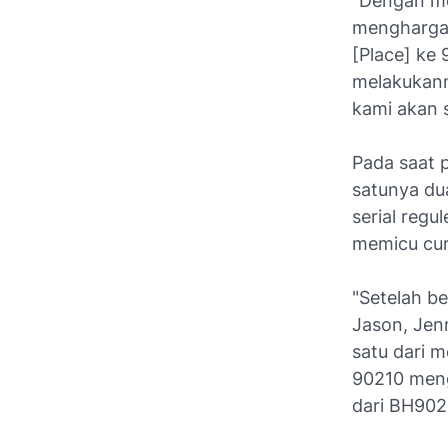
"Dengan me
menghargai
[Place] ke
melakukann
kami akan s
Pada saat 
satunya dua
serial regul
memicu cur
"Setelah be
Jason, Jenn
satu dari 
90210 meng
dari
BH902