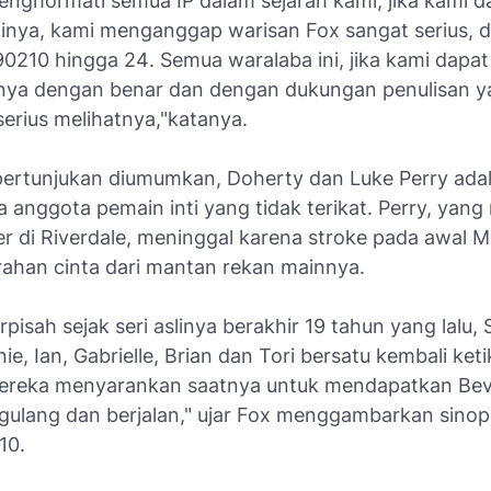
nghormati semua IP dalam sejarah kami, jika kami d
nya, kami menganggap warisan Fox sangat serius, d
90210
hingga
24
. Semua waralaba ini, jika kami dapat
ya dengan benar dan dengan dukungan penulisan y
erius melihatnya,"katanya.
pertunjukan diumumkan, Doherty dan Luke Perry adal
 anggota pemain inti yang tidak terikat. Perry, yan
er di
Riverdale
, meninggal karena stroke pada awal M
ahan cinta dari mantan rekan mainnya.
rpisah sejak seri aslinya berakhir 19 tahun yang lalu,
ie, Ian, Gabrielle, Brian dan Tori bersatu kembali keti
mereka menyarankan saatnya untuk mendapatkan Bever
ulang dan berjalan," ujar Fox menggambarkan sinops
10.