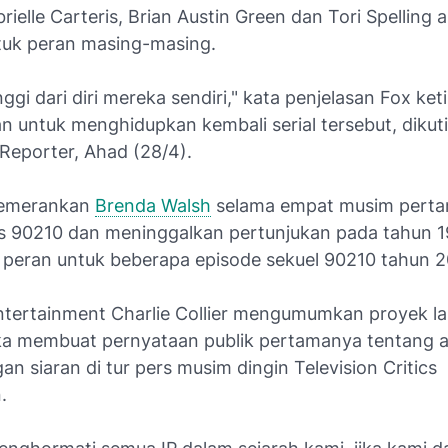
brielle Carteris, Brian Austin Green dan Tori Spelling 
tuk peran masing-masing.
inggi dari diri mereka sendiri," kata penjelasan Fox ket
 untuk menghidupkan kembali serial tersebut, dikuti
Reporter,
Ahad (28/4).
emerankan
Brenda Walsh
selama empat musim perta
ls 90210
dan meninggalkan pertunjukan pada tahun 1
peran untuk beberapa episode sekuel
90210
tahun 2
tertainment Charlie Collier mengumumkan proyek la
ka membuat pernyataan publik pertamanya tentang 
gan siaran di tur pers musim dingin Television Critics
n.