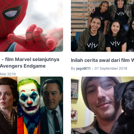
 - film Marvel selanjutnya
Inilah cerita awal dari film
m Avengers Endgame
By
jagoIK11
01 September 2018
•
 Mei 2019