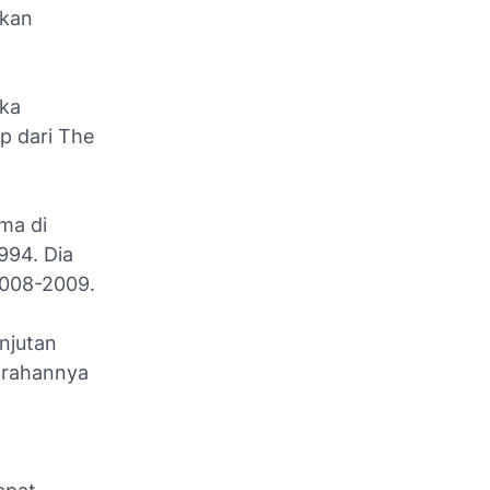
akan
ika
p dari
The
ma di
994. Dia
008-2009.
njutan
arahannya