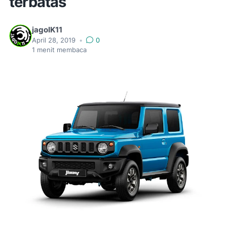
terbatas
jagoIK11
April 28, 2019
•
0
1
menit membaca