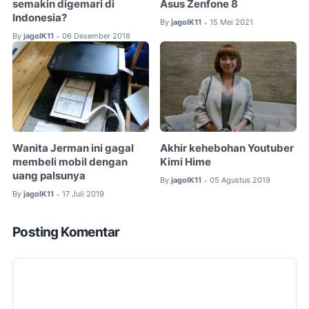
semakin digemari di
Asus Zenfone 8
Indonesia?
By
jagoIK11
15 Mei 2021
•
By
jagoIK11
06 Desember 2018
•
Wanita Jerman ini gagal
Akhir kehebohan Youtuber
membeli mobil dengan
Kimi Hime
uang palsunya
By
jagoIK11
05 Agustus 2019
•
By
jagoIK11
17 Juli 2019
•
Posting Komentar