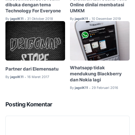
dibuka dengan tema
Online dinilai membatasi
Technology For Everyone
UMKM
By
jagoIK11
31 Oktober 2018
By
jagoIK11
10 Desember 2019
•
•
Whatsapp tidak
Partner dari Elemensatu
mendukung Blackberry
By
jagoIK11
16 Maret 2017
•
dan Nokia lagi
By
jagoIK11
29 Februari 2016
•
Posting Komentar